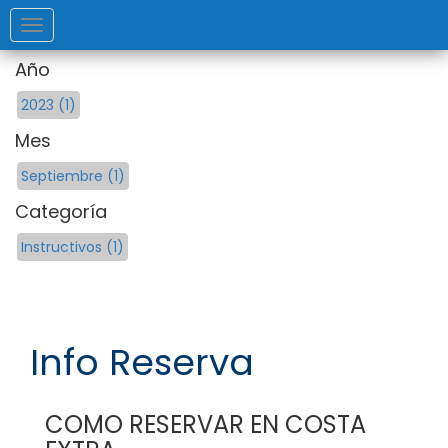
DEV
Toggle
navigation
Año
2023 (1)
Mes
Septiembre (1)
Categoría
Instructivos (1)
Info Reserva
COMO RESERVAR EN COSTA