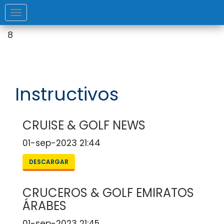
DEV
Toggle
navigation
8
Instructivos
CRUISE & GOLF NEWS
01-sep-2023 21:44
DESCARGAR
CRUCEROS & GOLF EMIRATOS
ÁRABES
01-sep-2023 21:45